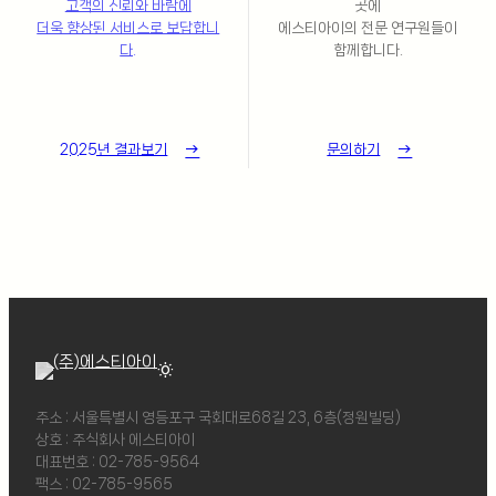
고객의 신뢰와 바람에
곳에
더욱 향상된 서비스로 보답합니
에스티아이의 전문 연구원들이
다.
함께합니다.
2025년 결과보기
문의하기
wb_sunny
주소 : 서울특별시 영등포구 국회대로68길 23, 6층(정원빌딩)
상호 : 주식회사 에스티아이
대표번호 : 02-785-9564
팩스 : 02-785-9565